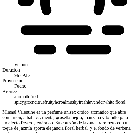
Verano
Duracion
9h · Alta
Proyeccion
Fuerte
Aromas
aromatic
fresh
spicy
green
citrus
fruity
herbal
musky
fresh
lavender
white floral
Mirsaal Valentine es un perfume unisex cítrico-aromático que abre
con limón, albahaca, menta, grosella negra, manzana y tomillo para
un efecto fresco y enérgico. Su corazón de lavanda y romero con un
toque de jazmín aporta elegancia floral-herbal, y el fondo de verbena