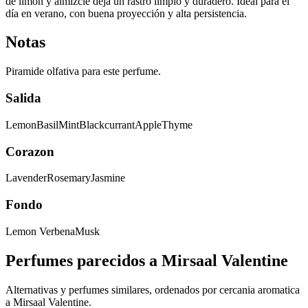
de limón y almizcle deja un rastro limpio y duradero. Ideal para el
día en verano, con buena proyección y alta persistencia.
Notas
Piramide olfativa para este perfume.
Salida
Lemon
Basil
Mint
Blackcurrant
Apple
Thyme
Corazon
Lavender
Rosemary
Jasmine
Fondo
Lemon Verbena
Musk
Perfumes parecidos a
Mirsaal Valentine
Alternativas y perfumes similares, ordenados por cercania aromatica
a
Mirsaal Valentine
.