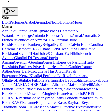
Sitio
Blog
Perfumes
Arabe
Diseñador
Nicho
Hombre
Mujer
Marcas
Acqua di Parma
Afnan
Ajmal
Akro
Al Haramain
Al
Wataniah
Amouage
Antonio Banderas
Aramis
Armaf
Aromatix X
French Avenue
Avon
Azzaro
BDK Parfums
Billie
Eilish
Boucheron
Burberry
Bvlgari
By Kilian
Calvin Klein
Carolina
Herrera
Casamorati 1888
Chanel
Coty
Creed
Cuba Paris
David
Beckham
Davidoff
Dior
Dolce&Gabbana
Ex Nihilo
French
Avenue
Giardini Di Toscana
Giorgio
Armani
Givenchy
Guerlain
Guess
Histoires de Parfums
Hugo
Boss
Initio Parfums Prives
Jaguar
Jean Paul Gaultier
Jeanne
Arthes
Jesus Del Pozo
Juliette Has A Gun
Kayali
Fragrances
Kenzo
Khadlaj Perfumes
La Rive
Laboratorio
Olfattivo
Lattafa
Le Falconé Perfumes
Le Labo
Lolita Lempicka
Louis
Vuitton
MARIA CHER.
Maison Alhambra
Maison Crivelli
Maison
Francis Kurkdjian
Maison Martin Margiela
Mancera
Mercedes-
Benz
Montblanc
Moschino
Mugler
Nishane
Nuancielo
PARIS
CORNER
Parfums de Marly
Pepe Jeans London
Prada
Profumum
Roma
RAVE
Rabanne
Ralph Lauren
Rasasi
Rayhaan
Reyane
Tradition
Room 1015
Rosendo Mateu Olfactive Expressions
Rue