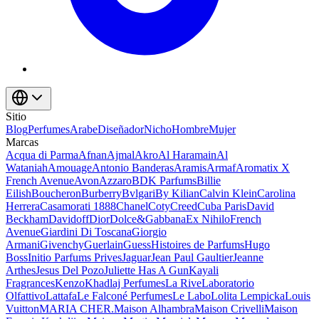
Sitio
Blog
Perfumes
Arabe
Diseñador
Nicho
Hombre
Mujer
Marcas
Acqua di Parma
Afnan
Ajmal
Akro
Al Haramain
Al
Wataniah
Amouage
Antonio Banderas
Aramis
Armaf
Aromatix X
French Avenue
Avon
Azzaro
BDK Parfums
Billie
Eilish
Boucheron
Burberry
Bvlgari
By Kilian
Calvin Klein
Carolina
Herrera
Casamorati 1888
Chanel
Coty
Creed
Cuba Paris
David
Beckham
Davidoff
Dior
Dolce&Gabbana
Ex Nihilo
French
Avenue
Giardini Di Toscana
Giorgio
Armani
Givenchy
Guerlain
Guess
Histoires de Parfums
Hugo
Boss
Initio Parfums Prives
Jaguar
Jean Paul Gaultier
Jeanne
Arthes
Jesus Del Pozo
Juliette Has A Gun
Kayali
Fragrances
Kenzo
Khadlaj Perfumes
La Rive
Laboratorio
Olfattivo
Lattafa
Le Falconé Perfumes
Le Labo
Lolita Lempicka
Louis
Vuitton
MARIA CHER.
Maison Alhambra
Maison Crivelli
Maison