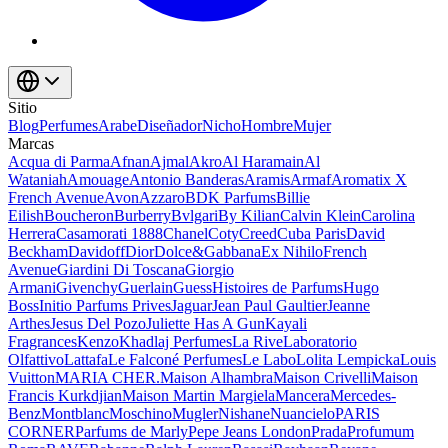
Sitio
Blog
Perfumes
Arabe
Diseñador
Nicho
Hombre
Mujer
Marcas
Acqua di Parma
Afnan
Ajmal
Akro
Al Haramain
Al
Wataniah
Amouage
Antonio Banderas
Aramis
Armaf
Aromatix X
French Avenue
Avon
Azzaro
BDK Parfums
Billie
Eilish
Boucheron
Burberry
Bvlgari
By Kilian
Calvin Klein
Carolina
Herrera
Casamorati 1888
Chanel
Coty
Creed
Cuba Paris
David
Beckham
Davidoff
Dior
Dolce&Gabbana
Ex Nihilo
French
Avenue
Giardini Di Toscana
Giorgio
Armani
Givenchy
Guerlain
Guess
Histoires de Parfums
Hugo
Boss
Initio Parfums Prives
Jaguar
Jean Paul Gaultier
Jeanne
Arthes
Jesus Del Pozo
Juliette Has A Gun
Kayali
Fragrances
Kenzo
Khadlaj Perfumes
La Rive
Laboratorio
Olfattivo
Lattafa
Le Falconé Perfumes
Le Labo
Lolita Lempicka
Louis
Vuitton
MARIA CHER.
Maison Alhambra
Maison Crivelli
Maison
Francis Kurkdjian
Maison Martin Margiela
Mancera
Mercedes-
Benz
Montblanc
Moschino
Mugler
Nishane
Nuancielo
PARIS
CORNER
Parfums de Marly
Pepe Jeans London
Prada
Profumum