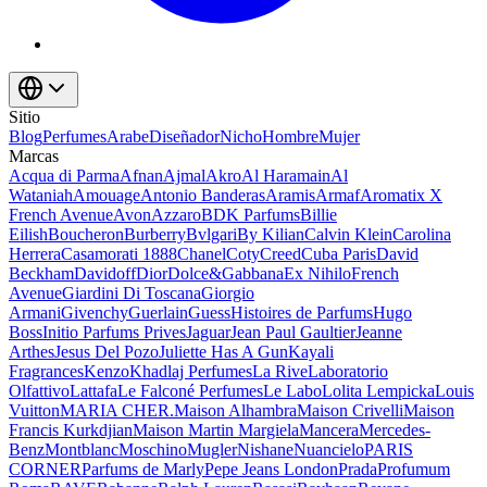
Sitio
Blog
Perfumes
Arabe
Diseñador
Nicho
Hombre
Mujer
Marcas
Acqua di Parma
Afnan
Ajmal
Akro
Al Haramain
Al
Wataniah
Amouage
Antonio Banderas
Aramis
Armaf
Aromatix X
French Avenue
Avon
Azzaro
BDK Parfums
Billie
Eilish
Boucheron
Burberry
Bvlgari
By Kilian
Calvin Klein
Carolina
Herrera
Casamorati 1888
Chanel
Coty
Creed
Cuba Paris
David
Beckham
Davidoff
Dior
Dolce&Gabbana
Ex Nihilo
French
Avenue
Giardini Di Toscana
Giorgio
Armani
Givenchy
Guerlain
Guess
Histoires de Parfums
Hugo
Boss
Initio Parfums Prives
Jaguar
Jean Paul Gaultier
Jeanne
Arthes
Jesus Del Pozo
Juliette Has A Gun
Kayali
Fragrances
Kenzo
Khadlaj Perfumes
La Rive
Laboratorio
Olfattivo
Lattafa
Le Falconé Perfumes
Le Labo
Lolita Lempicka
Louis
Vuitton
MARIA CHER.
Maison Alhambra
Maison Crivelli
Maison
Francis Kurkdjian
Maison Martin Margiela
Mancera
Mercedes-
Benz
Montblanc
Moschino
Mugler
Nishane
Nuancielo
PARIS
CORNER
Parfums de Marly
Pepe Jeans London
Prada
Profumum