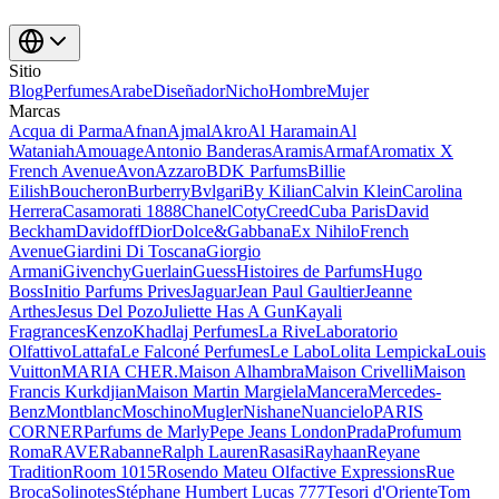
Sitio
Blog
Perfumes
Arabe
Diseñador
Nicho
Hombre
Mujer
Marcas
Acqua di Parma
Afnan
Ajmal
Akro
Al Haramain
Al
Wataniah
Amouage
Antonio Banderas
Aramis
Armaf
Aromatix X
French Avenue
Avon
Azzaro
BDK Parfums
Billie
Eilish
Boucheron
Burberry
Bvlgari
By Kilian
Calvin Klein
Carolina
Herrera
Casamorati 1888
Chanel
Coty
Creed
Cuba Paris
David
Beckham
Davidoff
Dior
Dolce&Gabbana
Ex Nihilo
French
Avenue
Giardini Di Toscana
Giorgio
Armani
Givenchy
Guerlain
Guess
Histoires de Parfums
Hugo
Boss
Initio Parfums Prives
Jaguar
Jean Paul Gaultier
Jeanne
Arthes
Jesus Del Pozo
Juliette Has A Gun
Kayali
Fragrances
Kenzo
Khadlaj Perfumes
La Rive
Laboratorio
Olfattivo
Lattafa
Le Falconé Perfumes
Le Labo
Lolita Lempicka
Louis
Vuitton
MARIA CHER.
Maison Alhambra
Maison Crivelli
Maison
Francis Kurkdjian
Maison Martin Margiela
Mancera
Mercedes-
Benz
Montblanc
Moschino
Mugler
Nishane
Nuancielo
PARIS
CORNER
Parfums de Marly
Pepe Jeans London
Prada
Profumum
Roma
RAVE
Rabanne
Ralph Lauren
Rasasi
Rayhaan
Reyane
Tradition
Room 1015
Rosendo Mateu Olfactive Expressions
Rue
Broca
Solinotes
Stéphane Humbert Lucas 777
Tesori d'Oriente
Tom