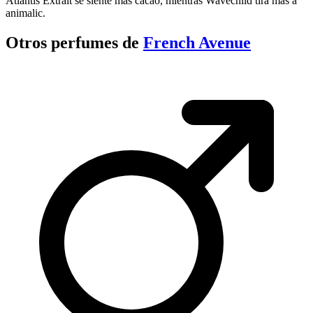
Atlantis Extrait se siente más cacao, mientras Wavechild tira más a
animalic.
Otros perfumes de
French Avenue