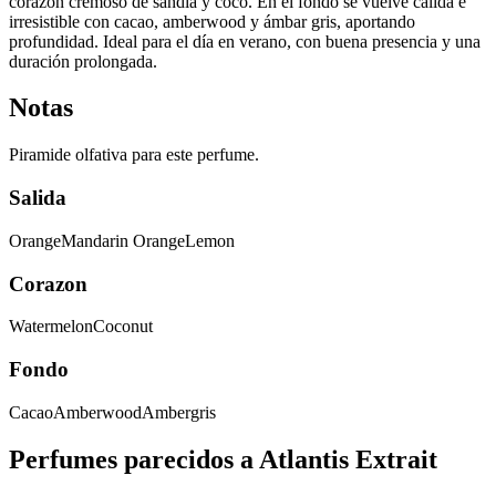
corazón cremoso de sandía y coco. En el fondo se vuelve cálida e
irresistible con cacao, amberwood y ámbar gris, aportando
profundidad. Ideal para el día en verano, con buena presencia y una
duración prolongada.
Notas
Piramide olfativa para este perfume.
Salida
Orange
Mandarin Orange
Lemon
Corazon
Watermelon
Coconut
Fondo
Cacao
Amberwood
Ambergris
Perfumes parecidos a
Atlantis Extrait