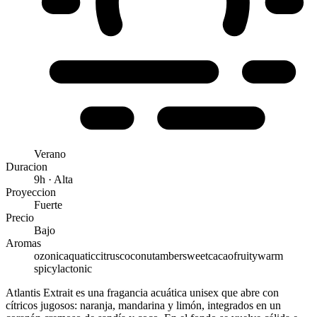
Verano
Duracion
9h · Alta
Proyeccion
Fuerte
Precio
Bajo
Aromas
ozonic
aquatic
citrus
coconut
amber
sweet
cacao
fruity
warm
spicy
lactonic
Atlantis Extrait es una fragancia acuática unisex que abre con
cítricos jugosos: naranja, mandarina y limón, integrados en un