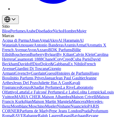
Sitio
Blog
Perfumes
Arabe
Diseñador
Nicho
Hombre
Mujer
Marcas
Acqua di Parma
Afnan
Ajmal
Akro
Al Haramain
Al
Wataniah
Amouage
Antonio Banderas
Aramis
Armaf
Aromatix X
French Avenue
Avon
Azzaro
BDK Parfums
Billie
Eilish
Boucheron
Burberry
Bvlgari
By Kilian
Calvin Klein
Carolina
Herrera
Casamorati 1888
Chanel
Coty
Creed
Cuba Paris
David
Beckham
Davidoff
Dior
Dolce&Gabbana
Ex Nihilo
French
Avenue
Giardini Di Toscana
Giorgio
Armani
Givenchy
Guerlain
Guess
Histoires de Parfums
Hugo
Boss
Initio Parfums Prives
Jaguar
Jean Paul Gaultier
Jeanne
Arthes
Jesus Del Pozo
Juliette Has A Gun
Kayali
Fragrances
Kenzo
Khadlaj Perfumes
La Rive
Laboratorio
Olfattivo
Lattafa
Le Falconé Perfumes
Le Labo
Lolita Lempicka
Louis
Vuitton
MARIA CHER.
Maison Alhambra
Maison Crivelli
Maison
Francis Kurkdjian
Maison Martin Margiela
Mancera
Mercedes-
Benz
Montblanc
Moschino
Mugler
Nishane
Nuancielo
PARIS
CORNER
Parfums de Marly
Pepe Jeans London
Prada
Profumum
Roma
RAVE
Rabanne
Ralph Lauren
Rasasi
Rayhaan
Reyane