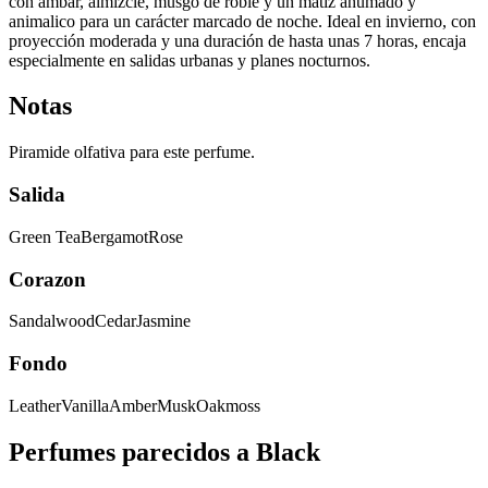
con ámbar, almizcle, musgo de roble y un matiz ahumado y
animalico para un carácter marcado de noche. Ideal en invierno, con
proyección moderada y una duración de hasta unas 7 horas, encaja
especialmente en salidas urbanas y planes nocturnos.
Notas
Piramide olfativa para este perfume.
Salida
Green Tea
Bergamot
Rose
Corazon
Sandalwood
Cedar
Jasmine
Fondo
Leather
Vanilla
Amber
Musk
Oakmoss
Perfumes parecidos a
Black