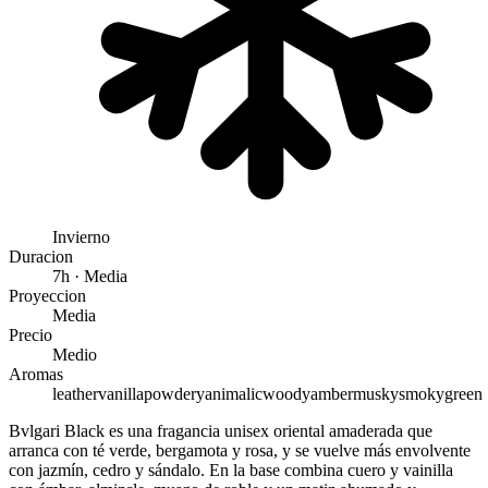
Invierno
Duracion
7h · Media
Proyeccion
Media
Precio
Medio
Aromas
leather
vanilla
powdery
animalic
woody
amber
musky
smoky
green
Bvlgari Black es una fragancia unisex oriental amaderada que
arranca con té verde, bergamota y rosa, y se vuelve más envolvente
con jazmín, cedro y sándalo. En la base combina cuero y vainilla